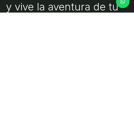
y vive la aventura de tu
vida.
Una empresa de Los Mochis (Sinaloa) que desde 1985 presta