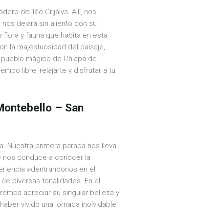
ro del Río Grijalva. Allí, nos
nos dejará sin aliento con su
 flora y fauna que habita en esta
on la majestuosidad del paisaje,
co pueblo mágico de Chiapa de
po libre, relajarte y disfrutar a tu
 Montebello – San
. Nuestra primera parada nos lleva
e nos conduce a conocer la
riencia adentrándonos en el
de diversas tonalidades. En el
mos apreciar su singular belleza y
aber vivido una jornada inolvidable