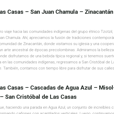
Las Casas – San Juan Chamula – Zinacantán 
 viaje hacia las comunidades indígenas del grupo étnico Tzotzi
Juan Chamula. Ahí, apreciamos la fusión de tradiciones contemporá
comunidad de Zinacantán, donde visitamos su iglesia y una coopera
a, un arte ancestral de épocas precolombinas. Admiramos la belleza
nde disfrutamos de una bebida típica regional y, si tenemos suerte
cia en las comunidades indígenas, regresamos a San Cristóbal de 
. También, contamos con tiempo libre para disfrutar de sus calles l
 Las Casas – Cascadas de Agua Azul – Miso
– San Cristóbal de Las Casas
ue, haciendo una parada en Agua Azul, un conjunto de increíbles 
já, formando cañones con acantilados verticales. Luego, continuamo