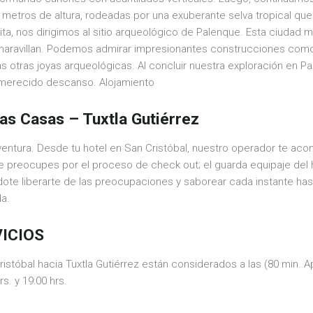
metros de altura, rodeadas por una exuberante selva tropical qu
isita, nos dirigimos al sitio arqueológico de Palenque. Esta ciudad 
aravillan. Podemos admirar impresionantes construcciones como “E
as otras joyas arqueológicas. Al concluir nuestra exploración en P
n merecido descanso. Alojamiento
Las Casas – Tuxtla Gutiérrez
ntura. Desde tu hotel en San Cristóbal, nuestro operador te acom
te preocupes por el proceso de check out; el guarda equipaje del h
ote liberarte de las preocupaciones y saborear cada instante hasta
da.
VICIOS
istóbal hacia Tuxtla Gutiérrez están considerados a las (80 min. A
s. y 19:00 hrs.