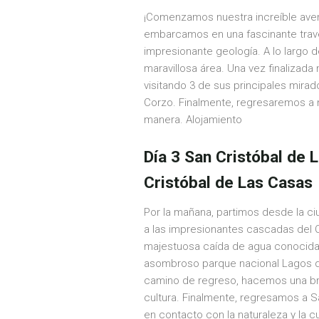
¡Comenzamos nuestra increíble aventu
embarcamos en una fascinante traves
impresionante geología. A lo largo d
maravillosa área. Una vez finalizad
visitando 3 de sus principales mira
Corzo. Finalmente, regresaremos a nue
manera. Alojamiento
Día 3 San Cristóbal de 
Cristóbal de Las Casas
Por la mañana, partimos desde la c
a las impresionantes cascadas del
majestuosa caída de agua conocida 
asombroso parque nacional Lagos de 
camino de regreso, hacemos una bre
cultura. Finalmente, regresamos a S
en contacto con la naturaleza y la cu