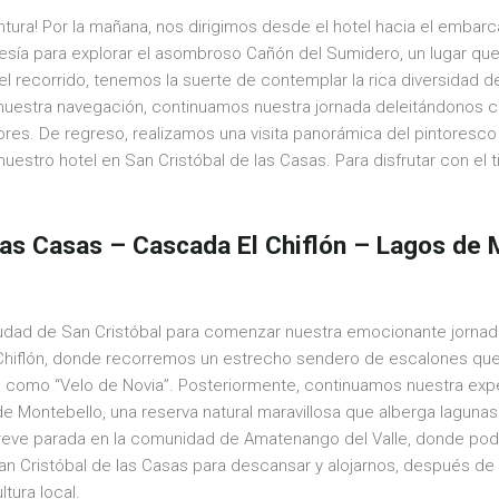
ra! Por la mañana, nos dirigimos desde el hotel hacia el embarcade
ía para explorar el asombroso Cañón del Sumidero, un lugar que 
el recorrido, tenemos la suerte de contemplar la rica diversidad de
a nuestra navegación, continuamos nuestra jornada deleitándonos c
dores. De regreso, realizamos una visita panorámica del pintores
stro hotel en San Cristóbal de las Casas. Para disfrutar con el tiem
Las Casas – Cascada El Chiflón – Lagos de
iudad de San Cristóbal para comenzar nuestra emocionante jornada
 Chiflón, donde recorremos un estrecho sendero de escalones qu
como “Velo de Novia”. Posteriormente, continuamos nuestra expe
Montebello, una reserva natural maravillosa que alberga lagunas 
ve parada en la comunidad de Amatenango del Valle, donde podre
an Cristóbal de las Casas para descansar y alojarnos, después de h
ltura local.