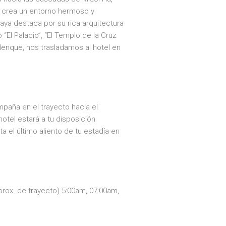
e crea un entorno hermoso y
maya destaca por su rica arquitectura
l Palacio”, “El Templo de la Cruz
alenque, nos trasladamos al hotel en
paña en el trayecto hacia el
otel estará a tu disposición
 el último aliento de tu estadía en
prox. de trayecto) 5:00am, 07:00am,