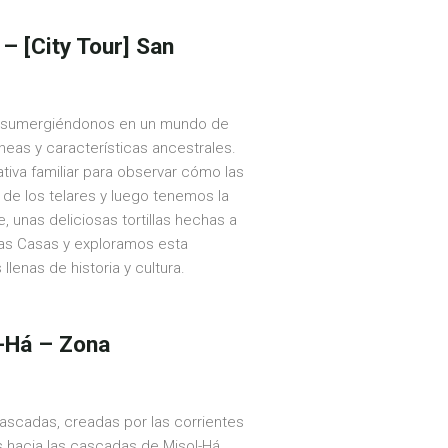
– [City Tour] San
l, sumergiéndonos en un mundo de
neas y características ancestrales.
tiva familiar para observar cómo las
 de los telares y luego tenemos la
, unas deliciosas tortillas hechas a
Las Casas y exploramos esta
lenas de historia y cultura.
l-Há – Zona
cascadas, creadas por las corrientes
s hacia las cascadas de Misol-Há,